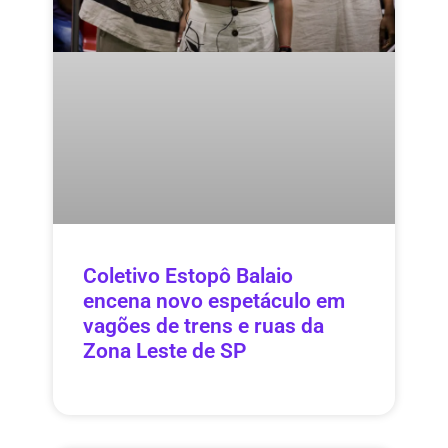
Coletivo Estopô Balaio
encena novo espetáculo em
vagões de trens e ruas da
Zona Leste de SP