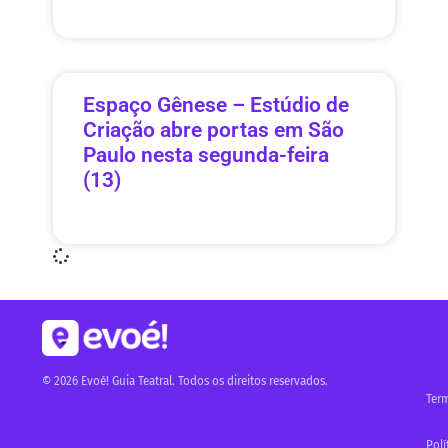
Espaço Gênese – Estúdio de
Criação abre portas em São
Paulo nesta segunda-feira
(13)
© 2026 Evoé! Guia Teatral. Todos os direitos reservados.
Ter
Polí