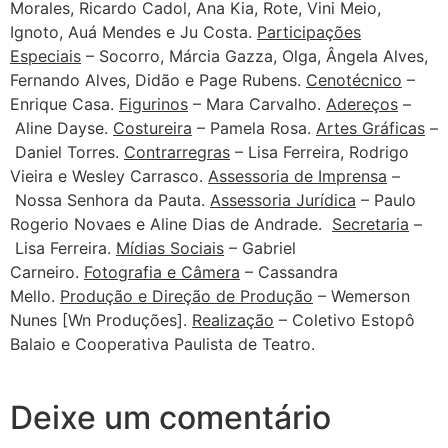
Morales, Ricardo Cadol, Ana Kia, Rote, Vini Meio,
Ignoto, Auá Mendes e Ju Costa.
Participações
Especiais
– Socorro, Márcia Gazza, Olga, Ângela Alves,
Fernando Alves, Didão e Page Rubens.
Cenotécnico
–
Enrique Casa.
F
igurinos
– Mara Carvalho.
Adereços
–
Aline Dayse.
Costureira
– Pamela Rosa.
Artes Gráficas
–
Daniel Torres.
Contrarregras
– Lisa Ferreira, Rodrigo
Vieira e Wesley Carrasco.
Assessoria de Imprensa
–
Nossa Senhora da Pauta.
Assessoria Jurídica
– Paulo
Rogerio Novaes e Aline Dias de Andrade.
Secretaria
–
Lisa Ferreira.
Mídias Sociais
– Gabriel
Carneiro.
Fotografia e Câmera
– Cassandra
Mello.
Produção e Direção de Produção
– Wemerson
Nunes [Wn Produções].
Realização
– Coletivo Estopô
Balaio e Cooperativa Paulista de Teatro.
Deixe um comentário