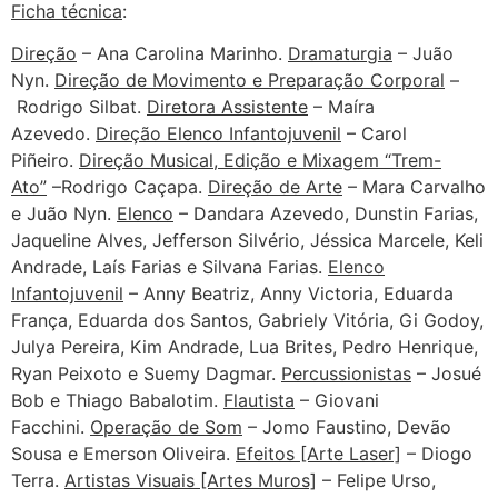
Ficha técnica
:
Direção
– Ana Carolina Marinho.
Dramaturgia
– Juão
Nyn.
Direção de Movimento e Preparação Corporal
–
Rodrigo Silbat.
Diretora Assistente
– Maíra
Azevedo.
Direção Elenco Infantojuvenil
– Carol
Piñeiro.
Direção Musical, Edição e Mixagem “Trem-
Ato”
–Rodrigo Caçapa.
Direção de Arte
– Mara Carvalho
e Juão Nyn.
Elenco
– Dandara Azevedo, Dunstin Farias,
Jaqueline Alves, Jefferson Silvério, Jéssica Marcele, Keli
Andrade, Laís Farias e Silvana Farias.
Elenco
Infantojuvenil
– Anny Beatriz, Anny Victoria, Eduarda
França, Eduarda dos Santos, Gabriely Vitória, Gi Godoy,
Julya Pereira, Kim Andrade, Lua Brites, Pedro Henrique,
Ryan Peixoto e Suemy Dagmar.
Percussionistas
– Josué
Bob e Thiago Babalotim.
Flautista
– Giovani
Facchini.
Operação de Som
– Jomo Faustino, Devão
Sousa e Emerson Oliveira.
Efeitos [Arte Laser]
– Diogo
Terra.
Artistas Visuais [Artes Muros]
– Felipe Urso,