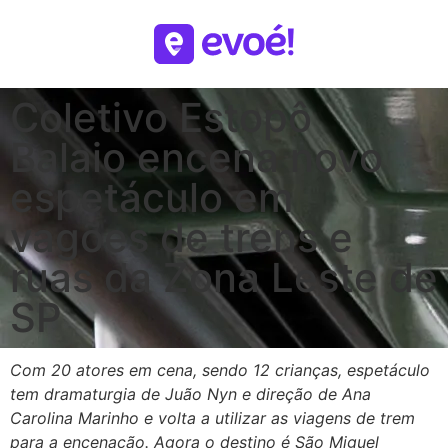
Coletivo Estopô
Balaio encena novo
espetáculo em
vagões de trens e
ruas da Zona Leste de
SP
Com 20 atores em cena, sendo 12 crianças, espetáculo
tem dramaturgia de Juão Nyn e direção de Ana
Carolina Marinho e volta a utilizar as viagens de trem
para a encenação. Agora o destino é São Miguel