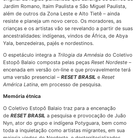
Jardim Romano, Itaim Paulista e São Miguel Paulista,
além de outros da Zona Leste e Alto Tietê – ainda
resiste e planeja um novo cerco. Os moradores, as
crianças e os artistas vão se revelando a partir de suas
ancestralidades: indígenas, vindos de África, de Abya
Yala, benzedeiras, pajés e nordestinos.
O espetáculo integra a
Trilogia da Amnésia
do Coletivo
Estopô Balaio composta pelas peças
Reset Nordeste
–
encenada em versão on-line e que provavelmente terá
uma versão presencial –
RESET BRASIL
e
Reset
América Latina
, em processo de pesquisa.
Memória étnica
O Coletivo Estopô Balaio traz para a encenação
de
RESET BRASIL
a pesquisa e provocação de Juão
Nyn, ator do grupo e indígena Potyguara, bem como
toda a inquietação como artistas migrantes, em sua
maioria vindos do Nordeste, e desterritorializados.