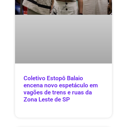
Coletivo Estopô Balaio
encena novo espetáculo em
vagões de trens e ruas da
Zona Leste de SP