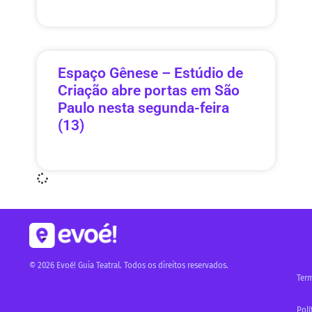
Espaço Gênese – Estúdio de
Criação abre portas em São
Paulo nesta segunda-feira
(13)
© 2026 Evoé! Guia Teatral. Todos os direitos reservados.
Ter
Polí